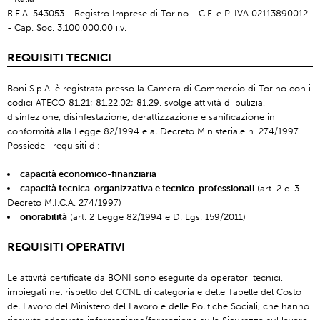
R.E.A. 543053 - Registro Imprese di Torino - C.F. e P. IVA 02113890012
- Cap. Soc. 3.100.000,00 i.v.
REQUISITI TECNICI
Boni S.p.A. è registrata presso la Camera di Commercio di Torino con i
codici ATECO 81.21; 81.22.02; 81.29, svolge attività di pulizia,
disinfezione, disinfestazione, derattizzazione e sanificazione in
conformità alla Legge 82/1994 e al Decreto Ministeriale n. 274/1997.
Possiede i requisiti di:
capacità economico-finanziaria
capacità tecnica-organizzativa e tecnico-professionali
(art. 2 c. 3
Decreto M.I.C.A. 274/1997)
onorabilità
(art. 2 Legge 82/1994 e D. Lgs. 159/2011)
REQUISITI OPERATIVI
Le attività certificate da BONI sono eseguite da operatori tecnici,
impiegati nel rispetto del CCNL di categoria e delle Tabelle del Costo
del Lavoro del Ministero del Lavoro e delle Politiche Sociali, che hanno