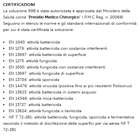
CERTIFICAZIONI
La soluzione 99B è stata autorizzata e approvata dal Ministero della
Salute come “
Presidio Medico Chirurgico
” ( P.M.C Reg. n. 20068)
Seguono in elenco le norme e gli standard internazionali di conformità
per cui è stata certificata la soluzione:
EN 1040: attività battericida
EN 1276: attività battericida con sostanze interferenti
EN 13697: attività battericida di superficie
EN 1275: attività fungicida
EN 1650: attività fungicida con sostanze interferenti
EN 13697: attività fungicida di superficie
EN 13704: attività sporicida
EN 14476: attività virucida (positiva fino ai più resistenti Poliovirus)
EN 13623: attività battericida in sistemi acquosi
EN 14348: attività mica-battericida
EN 13727: attività battericida
EN 13624: attività fungicida o lieviticida
NF T 72-281: attività battericida, fungicida, sporicida e fermentativa
secondo il metodo di disinfezione delle superfici per via aerea NF T
72-281