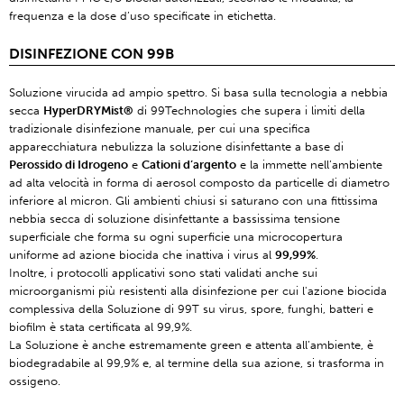
frequenza e la dose d’uso specificate in etichetta.
DISINFEZIONE CON 99B
Soluzione virucida ad ampio spettro. Si basa sulla tecnologia a nebbia
secca
HyperDRYMist®
di 99Technologies che supera i limiti della
tradizionale disinfezione manuale, per cui una specifica
apparecchiatura nebulizza la soluzione disinfettante a base di
Perossido di Idrogeno
e
Cationi d’argento
e la immette nell’ambiente
ad alta velocità in forma di aerosol composto da particelle di diametro
inferiore al micron. Gli ambienti chiusi si saturano con una fittissima
nebbia secca di soluzione disinfettante a bassissima tensione
superficiale che forma su ogni superficie una microcopertura
uniforme ad azione biocida che inattiva i virus al
99,99%
.
Inoltre, i protocolli applicativi sono stati validati anche sui
microorganismi più resistenti alla disinfezione per cui l'azione biocida
complessiva della Soluzione di 99T su virus, spore, funghi, batteri e
biofilm è stata certificata al 99,9%.
La Soluzione è anche estremamente green e attenta all’ambiente, è
biodegradabile al 99,9% e, al termine della sua azione, si trasforma in
ossigeno.