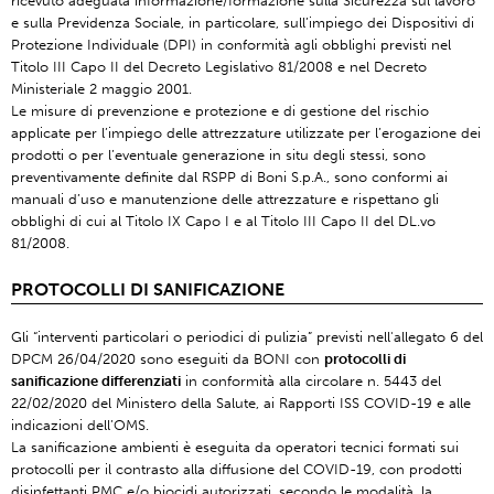
ricevuto adeguata informazione/formazione sulla Sicurezza sul lavoro
e sulla Previdenza Sociale, in particolare, sull’impiego dei Dispositivi di
Protezione Individuale (DPI) in conformità agli obblighi previsti nel
Titolo III Capo II del Decreto Legislativo 81/2008 e nel Decreto
Ministeriale 2 maggio 2001.
Le misure di prevenzione e protezione e di gestione del rischio
applicate per l’impiego delle attrezzature utilizzate per l’erogazione dei
prodotti o per l’eventuale generazione in situ degli stessi, sono
preventivamente definite dal RSPP di Boni S.p.A., sono conformi ai
manuali d’uso e manutenzione delle attrezzature e rispettano gli
obblighi di cui al Titolo IX Capo I e al Titolo III Capo II del DL.vo
81/2008.
PROTOCOLLI DI SANIFICAZIONE
Gli “interventi particolari o periodici di pulizia” previsti nell'allegato 6 del
DPCM 26/04/2020 sono eseguiti da BONI con
protocolli di
sanificazione differenziati
in conformità alla circolare n. 5443 del
22/02/2020 del Ministero della Salute, ai Rapporti ISS COVID-19 e alle
indicazioni dell’OMS.
La sanificazione ambienti è eseguita da operatori tecnici formati sui
protocolli per il contrasto alla diffusione del COVID-19, con prodotti
disinfettanti PMC e/o biocidi autorizzati, secondo le modalità, la