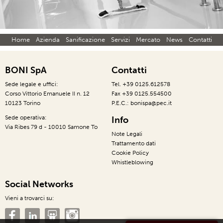
Home
Azienda
Sanificazione
Servizi
Mercato
News
Contatti
BONI SpA
Contatti
Sede legale e uffici:
Tel. +39 0125.612578
Corso Vittorio Emanuele II n. 12
Fax +39 0125.554500
10123 Torino
P.E.C.: bonispa@pec.it
Sede operativa:
Info
Via Ribes 79 d - 10010 Samone To
Note Legali
Trattamento dati
Cookie Policy
Whistleblowing
Social Networks
Vieni a trovarci su: