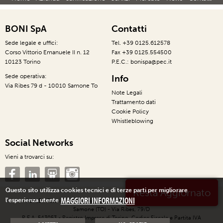
BONI SpA
Contatti
Sede legale e uffici:
Tel. +39 0125.612578
Corso Vittorio Emanuele II n. 12
Fax +39 0125.554500
10123 Torino
P.E.C.: bonispa@pec.it
Sede operativa:
Info
Via Ribes 79 d - 10010 Samone To
Note Legali
Trattamento dati
Cookie Policy
Whistleblowing
Social Networks
Vieni a trovarci su:
Questo sito utilizza cookies tecnici e di terze parti per migliorare
MAGGIORI INFORMAZIONI
l'esperienza utente
©2015 - Tutti i diritti riservati - All rights reserved - BONI SpA - 10010
Samone (TO) - Via Ribes, 79/D
R.E.A. 543053 - Registro Imprese di Torino, Codice Fiscale e Partita IVA