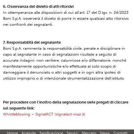
6. Osservanza del divieto di atti ritorsivi
In ottemperanza alle disposizioni di cui all’art. 17 del D.lgs. n. 24/2023
Boni S.p.A. osserverà il divieto di porre in essere qualsiasi atto ritorsivo
nei confronti dei segnalanti.
7. Responsabilità del segnalante
Boni S.p.A. rammenta la responsabilità civile, penale e disciplinare in
capo al segnalante in caso di segnalazioni risultate a seguito di
accurate indagini: non veritiere, calunniose e/o diffamatorie, nonché
manifestamente opportunistiche e/o effettuate al solo scopo di
danneggiare il denunciato o altri soggetti e in ogni altra ipotesi di
utilizzo improprio o di intenzionale strumentalizzazione dell’istituto.
Per procedere con l’inoltro della segnalazione siete pregati di cliccare
sul seguente link:
Whistleblowing – SignalACT (signalact-inaz.it)
Home
Azienda
Sanificazione
Servizi
Mercato
News
Contatti