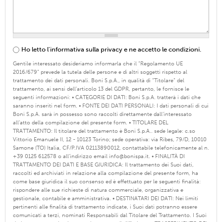
Privacy
Ho letto l'informativa sulla privacy e ne accetto le condizioni.
*
Gentile interessato desideriamo informarla che il “Regolamento UE
2016/679” prevede la tutela delle persone e di altri soggetti rispetto al
trattamento dei dati personali. Boni S.p.A., in qualità di “Titolare” del
trattamento, ai sensi dell’articolo 13 del GDPR, pertanto, le fornisce le
seguenti informazioni: • CATEGORIE DI DATI: Boni S.p.A. tratterà i dati che
saranno inseriti nel form. • FONTE DEI DATI PERSONALI: I dati personali di cui
Boni S.p.A. sarà in possesso sono raccolti direttamente dall’interessato
all’atto della compilazione del presente form. • TITOLARE DEL
TRATTAMENTO: Il titolare del trattamento è Boni S.p.A.. sede legale: c.so
Vittorio Emanuele II, 12 - 10123 Torino; sede operativa: via Ribes, 79/D, 10010
Samone (TO) Italia, CF/P.IVA 02113890012, contattabile telefonicamente al n.
+39 0125 612578 o all’indirizzo email info@bonispa.it. • FINALITÀ DI
TRATTAMENTO DEI DATI E BASE GIURIDICA: Il trattamento dei Suoi dati,
raccolti ed archiviati in relazione alla compilazione del presente form, ha
come base giuridica il suo consenso ed è effettuato per le seguenti finalità:
rispondere alle sue richieste di natura commerciale, organizzativa e
gestionale, contabile e amministrativa. • DESTINATARI DEI DATI: Nei limiti
pertinenti alle finalità di trattamento indicate, i Suoi dati potranno essere
comunicati a terzi, nominati Responsabili dal Titolare del Trattamento. I Suoi