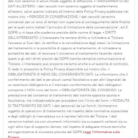
dati non saranno in alcun modo oggetto di diffusione. • TRASFERIMENTO DEI
DATI ALL’ESTERO: i dati raccolti non saranno oggetto di trasferimento
all’estero, salvo quanto indicato all’interno della Policy Privacy pubblicata nel
nostro sito. • PERIODO DI CONSERVAZIONE: I dati raccolti verranno
conservati per un arco di tempo non superiore al conseguimento delle finalità
per le quali sono trattati (“principio di limitazione della conservazione”, art.5,
GDPR) o in base alle scadenze previste dalle norme di legge. • DIRITTI
DELL’INTERESSATO: L’interessato ha sempre diritto a richiedere al Titolare
l’accesso ai Suoi dati, la rettifica o la cancellazione degli stessi, la limitazione
del trattamento o la possibilità di opporsi al trattamento, di richiedere la
portabilità dei dati, di revocare il consenso al trattamento facendo valere
questi e gli altri diritti previsti dal GDPR tramite semplice comunicazione al
Titolare. L‘interessato può proporre reclamo anche a un’autorità di controllo.
Si veda in proposito la Policy Privacy disponibile sul nostro sito. •
OBBLIGATORIETÀ O MENO DEL CONFERIMENTO DATI: La informiamo che il
conferimento dei dati è per alcuni campi facoltativo e per altri (segnalati da
un asterisco) obbligatorio e il mancato conferimento dei dati obbligatori
comporta il NON invio del form. • OBBLIGATORIETÀ DEL CONSENSO: La
prestazione del consenso al trattamento dati tramite apposita spunta è
facoltativa, ma indispensabile per procedere con l’invio del form. • MODALITÀ
DI TRATTAMENTO DEI DATI: I dati personali da Lei forniti, formeranno
oggetto di operazioni di trattamento nel rispetto della normativa sopracitata
e degli obblighi di riservatezza cui è ispirata l’attività del Titolare. I dati
verranno trattati sia con strumenti informatici sia su supporti cartacei sia su
ogni altro tipo di supporto idoneo, nel rispetto di adeguate misure tecniche
ed organizzative di sicurezza previste dal GDPR.
Leggi l'Informativa sulla
Privacy