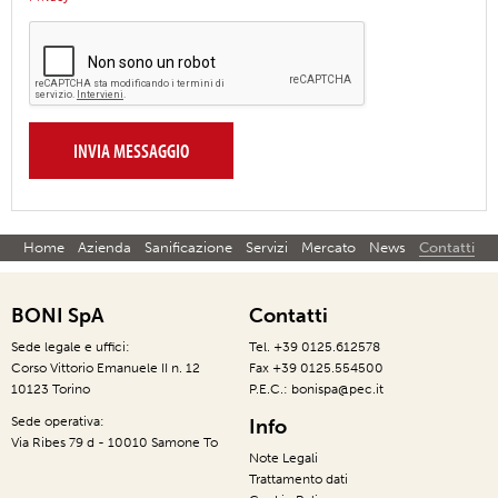
Home
Azienda
Sanificazione
Servizi
Mercato
News
Contatti
BONI SpA
Contatti
Sede legale e uffici:
Tel. +39 0125.612578
Corso Vittorio Emanuele II n. 12
Fax +39 0125.554500
10123 Torino
P.E.C.: bonispa@pec.it
Sede operativa:
Info
Via Ribes 79 d - 10010 Samone To
Note Legali
Trattamento dati