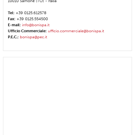
10010 Samone (TO) - Italia
Tel:
+39 0125.612578
Fax:
+39 0125.554500
E-mail:
info@bonispa.it
Ufficio Commerciale:
ufficio.commerciale@bonispa.it
P.E.C.:
bonispa@pec.it