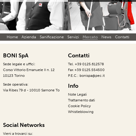
Home
Azienda
Sanificazione
Servizi
Mercato
News
Contatti
BONI SpA
Contatti
Sede legale e uffici:
Tel. +39 0125.612578
Corso Vittorio Emanuele II n. 12
Fax +39 0125.554500
10123 Torino
P.E.C.: bonispa@pec.it
Sede operativa:
Info
Via Ribes 79 d - 10010 Samone To
Note Legali
Trattamento dati
Cookie Policy
Whistleblowing
Social Networks
Vieni a trovarci su: