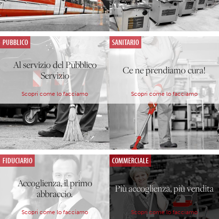
PUBBLICO
SANITARIO
Al servizio del Pubblico
Ce ne prendiamo cura!
Servizio
Scopri come lo facciamo
Scopri come lo facciamo
FIDUCIARIO
COMMERCIALE
Accoglienza, il primo
Più accoglienza, più vendita
abbraccio.
Scopri come lo facciamo
Scopri come lo facciamo