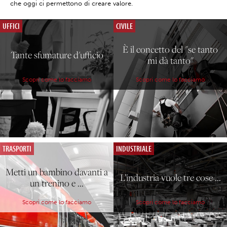
che oggi ci permettono di creare valore.
UFFICI
CIVILE
È il concetto del "se tanto
Tante sfumature d'ufficio
mi dà tanto"
Scopri come lo facciamo
Scopri come lo facciamo
TRASPORTI
INDUSTRIALE
Metti un bambino davanti a
L’industria vuole tre cose ...
un trenino e ...
Scopri come lo facciamo
Scopri come lo facciamo