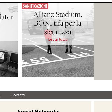
SANIFICAZIONI
Allianz Stadium,
ater
BONI tifa per la
sicurezza
Leggi tutto
s
Contatti
Social Networks