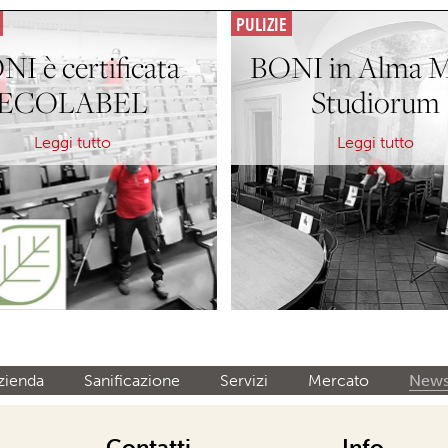
PULIZIE
NI è certificata
BONI in Alma M
ECOLABEL
Studiorum
Leggi tutto
Leggi tutto
zienda
Sanificazione
Servizi
Mercato
New
Contatti
Info