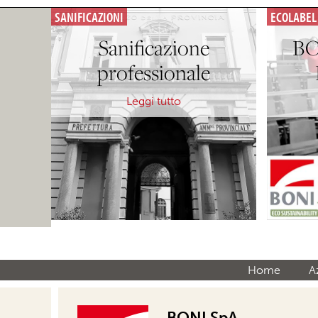
SANIFICAZIONI
ECOLABEL
Sanificazione
BO
professionale
Leggi tutto
Home
A
BONI SpA