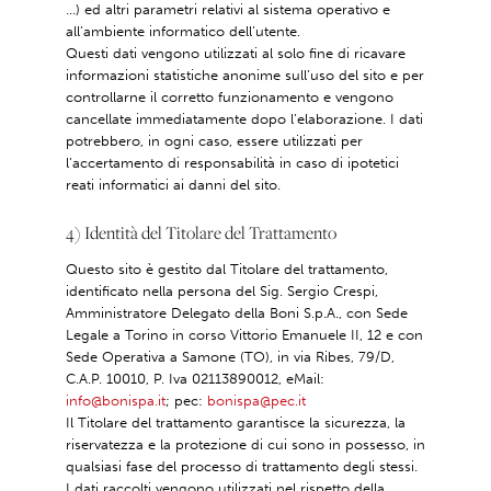
...) ed altri parametri relativi al sistema operativo e
all’ambiente informatico dell’utente.
Questi dati vengono utilizzati al solo fine di ricavare
informazioni statistiche anonime sull’uso del sito e per
controllarne il corretto funzionamento e vengono
cancellate immediatamente dopo l’elaborazione. I dati
potrebbero, in ogni caso, essere utilizzati per
l’accertamento di responsabilità in caso di ipotetici
reati informatici ai danni del sito.
4) Identità del Titolare del Trattamento
Questo sito è gestito dal Titolare del trattamento,
identificato nella persona del Sig. Sergio Crespi,
Amministratore Delegato della Boni S.p.A., con Sede
Legale a Torino in corso Vittorio Emanuele II, 12 e con
Sede Operativa a Samone (TO), in via Ribes, 79/D,
C.A.P. 10010, P. Iva 02113890012, eMail:
info@bonispa.it
; pec:
bonispa@pec.it
Il Titolare del trattamento garantisce la sicurezza, la
riservatezza e la protezione di cui sono in possesso, in
qualsiasi fase del processo di trattamento degli stessi.
I dati raccolti vengono utilizzati nel rispetto della