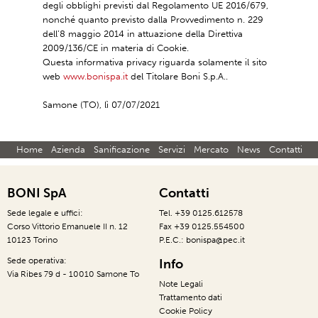
degli obblighi previsti dal Regolamento UE 2016/679,
nonché quanto previsto dalla Provvedimento n. 229
dell’8 maggio 2014 in attuazione della Direttiva
2009/136/CE in materia di Cookie.
Questa informativa privacy riguarda solamente il sito
web
www.bonispa.it
del Titolare Boni S.p.A..
Samone (TO), lì 07/07/2021
Home
Azienda
Sanificazione
Servizi
Mercato
News
Contatti
BONI SpA
Contatti
Sede legale e uffici:
Tel. +39 0125.612578
Corso Vittorio Emanuele II n. 12
Fax +39 0125.554500
10123 Torino
P.E.C.: bonispa@pec.it
Sede operativa:
Info
Via Ribes 79 d - 10010 Samone To
Note Legali
Trattamento dati
Cookie Policy