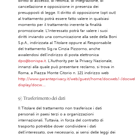
diritto di accesso, di rettifica, di integrazione, di
cancellazione e opposizione in presenza dei
presupposti di legge. Il diritto di opposizione (opt out)
al trattamento potrà essere fatto valere in qualsiasi
momento per il trattamento inerente la finalità
promozionale. L’Interessato potrà far valere i suoi
diritti inviando una comunicazione alla sede della Boni
S.p.A., indirizzata al Titolare oppure al Responsabile
del trattamento Sig.ra Cinzia Pizzorno, anche
avvalendosi dell’indirizzo di posta elettronica
dpo@bonispa.it
. L’Authority per la Privacy Nazionale,
innanzi alla quale può presentare reclamo, si trova in
Roma, a Piazza Monte Citorio n. 121 indirizzo web
http://www.garanteprivacy.it/web/guest/home/docweb/-/docwe
display/docw...
.
9) Trasferimento dei dati
Il Titolare del trattamento non trasferisce i dati
personali in paesi terzi o a organizzazioni
internazionali. Tuttavia, in forza del contratto di
trasporto potrebbe dover condividere i dati
dell’interessato, ove necessario, ai sensi delle leggi dei