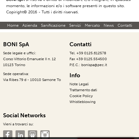
momento, le informazioni e/o i software presenti in questo sito.
Copiright© 2016 - Tutti i diritti riservati.
Home
Azienda
Sanificazione
Servizi
Mercato
News
Contatti
BONI SpA
Contatti
Sede legale e uffici:
Tel. +39 0125.612578
Corso Vittorio Emanuele II n. 12
Fax +39 0125.554500
10123 Torino
P.E.C.: bonispa@pec.it
Sede operativa:
Info
Via Ribes 79 d - 10010 Samone To
Note Legali
Trattamento dati
Cookie Policy
Whistleblowing
Social Networks
Vieni a trovarci su: