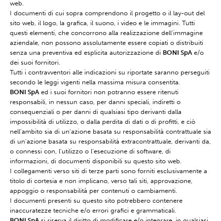
web.
I documenti di cui sopra comprendono il progetto o il lay-out del
sito web, il logo, la grafica, il suono, i video e le immagini. Tutti
questi elementi, che concorrono alla realizzazione dell'immagine
aziendale, non possono assolutamente essere copiati o distribuiti
senza una preventiva ed esplicita autorizzazione di
BONI SpA
e/o
dei suoi fornitori.
Tutti i contravventori alle indicazioni su riportate saranno perseguiti
secondo le leggi vigenti nella massima misura consentita.
BONI SpA
ed i suoi fornitori non potranno essere ritenuti
responsabili, in nessun caso, per danni speciali, indiretti o
consequenziali o per danni di qualsiasi tipo derivanti dalla
impossibilità di utilizzo, o dalla perdita di dati o di profitti, e ciò
nell'ambito sia di un'azione basata su responsabilità contrattuale sia
di un'azione basata su responsabilità extracontrattuale, derivanti da,
o connessi con, l'utilizzo o l'esecuzione di software, di
informazioni, di documenti disponibili su questo sito web.
I collegamenti verso siti di terze parti sono forniti esclusivamente a
titolo di cortesia e non implicano, verso tali siti, approvazione,
appoggio o responsabilità per contenuti o cambiamenti.
I documenti presenti su questo sito potrebbero contenere
inaccuratezze tecniche e/o errori grafici e grammaticali.
BONI SpA
si riserva il diritto di modificare e/o integrare, in qualsiasi