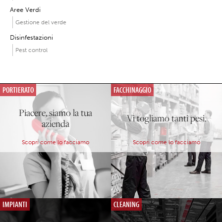
Aree Verdi
Gestione del verde
Disinfestazioni
Pest control
PORTIERATO
FACCHINAGGIO
Piacere, siamo la tua
Vi togliamo tanti pesi.
azienda
Scopri come lo facciamo
Scopri come lo facciamo
IMPIANTI
CLEANING