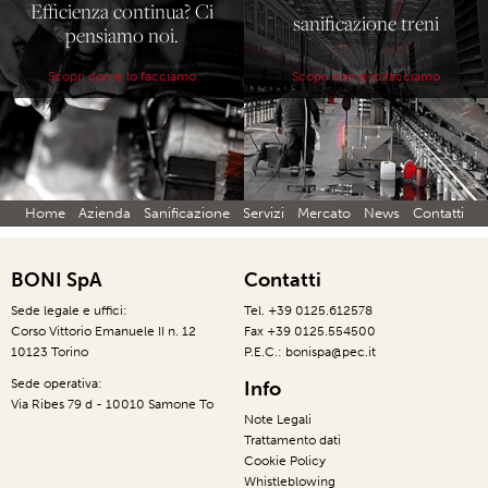
Efficienza continua? Ci
sanificazione treni
pensiamo noi.
Scopri come lo facciamo
Scopri come lo facciamo
Home
Azienda
Sanificazione
Servizi
Mercato
News
Contatti
BONI SpA
Contatti
Sede legale e uffici:
Tel. +39 0125.612578
Corso Vittorio Emanuele II n. 12
Fax +39 0125.554500
10123 Torino
P.E.C.: bonispa@pec.it
Sede operativa:
Info
Via Ribes 79 d - 10010 Samone To
Note Legali
Trattamento dati
Cookie Policy
Whistleblowing