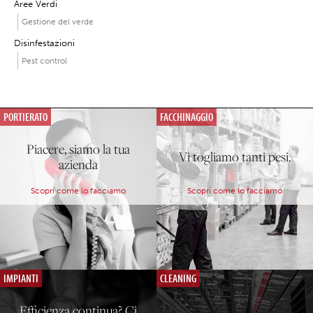
Aree Verdi
Gestione del verde
Disinfestazioni
Pest control
PORTIERATO
FACCHINAGGIO
Piacere, siamo la tua
Vi togliamo tanti pesi.
azienda
Scopri come lo facciamo
Scopri come lo facciamo
IMPIANTI
CLEANING
Efficienza continua? Ci