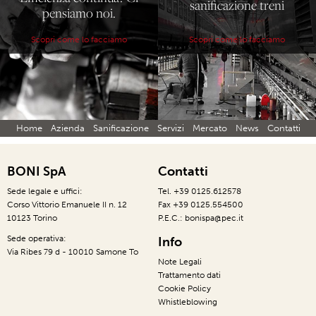
sanificazione treni
pensiamo noi.
Scopri come lo facciamo
Scopri come lo facciamo
Home
Azienda
Sanificazione
Servizi
Mercato
News
Contatti
BONI SpA
Contatti
Sede legale e uffici:
Tel. +39 0125.612578
Corso Vittorio Emanuele II n. 12
Fax +39 0125.554500
10123 Torino
P.E.C.: bonispa@pec.it
Sede operativa:
Info
Via Ribes 79 d - 10010 Samone To
Note Legali
Trattamento dati
Cookie Policy
Whistleblowing